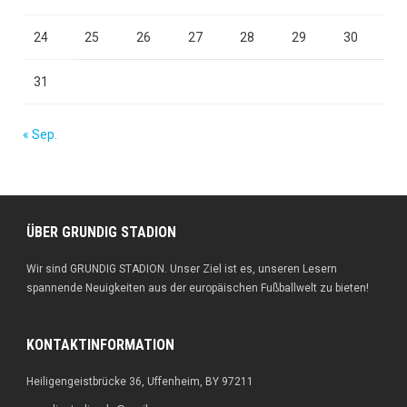
24
25
26
27
28
29
30
31
« Sep.
ÜBER GRUNDIG STADION
Wir sind GRUNDIG STADION. Unser Ziel ist es, unseren Lesern
spannende Neuigkeiten aus der europäischen Fußballwelt zu bieten!
KONTAKTINFORMATION
Heiligengeistbrücke 36, Uffenheim, BY 97211