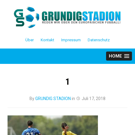
Skip
to
content
Über
Kontakt
Impressum
Datenschutz
HOME
1
By
GRUNDIG STADION
in
Juli 17, 2018