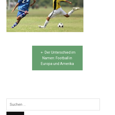
Beitragsnavigation
Der Unterschied im
Namen: Football in
Europa und Amerika
Suchen
nach: