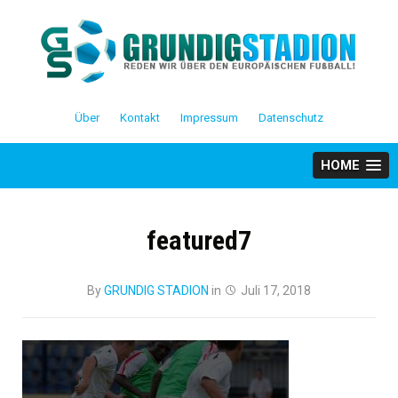
Skip
to
content
Über
Kontakt
Impressum
Datenschutz
HOME
featured7
By
GRUNDIG STADION
in
Juli 17, 2018